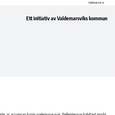
Valdemarsvik.se
Ett initiativ av Valdemarsviks kommun
u ante, ac accumsan turpis scelerisque quis. Pellentesque habitant morbi