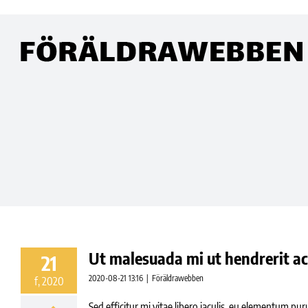
Skip
to
content
Ut malesuada mi ut hendrerit a
21
2020-08-21 13:16
|
Föräldrawebben
f, 2020
Sed efficitur mi vitae libero iaculis, eu elementum pur